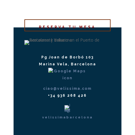
RESERVA TU MESA
Pg Joan de Borbó 103
Marina Vela, Barcelona
ciao@velissima.com
+34 936 268 426
velissimabarcelona