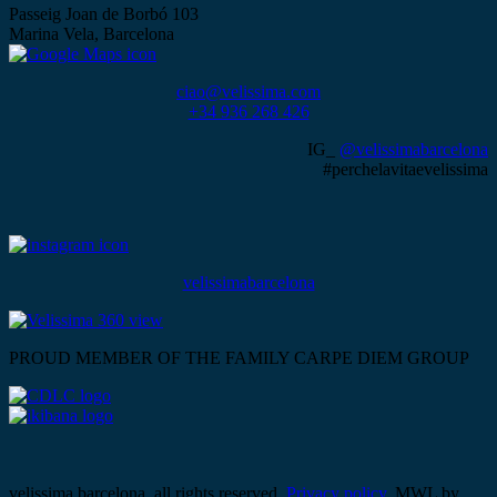
Passeig Joan de Borbó 103
Marina Vela, Barcelona
ciao@velissima.com
+34 936 268 426
IG_
@velissimabarcelona
#perchelavitaevelissima
velissimabarcelona
PROUD MEMBER OF THE FAMILY CARPE DIEM GROUP
velissima barcelona. all rights reserved.
Privacy policy
. MWL by