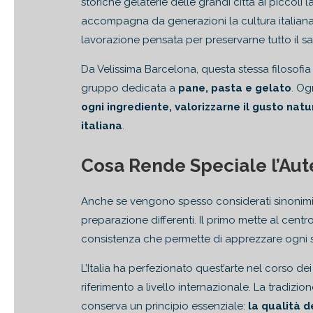
storiche gelaterie delle grandi città ai piccoli
accompagna da generazioni la cultura italiana 
lavorazione pensata per preservarne tutto il s
Da Velissima Barcelona, questa stessa filosofia
gruppo dedicata a
pane, pasta e gelato
. Og
ogni ingrediente, valorizzarne il gusto nat
italiana
.
Cosa Rende Speciale l’Aute
Anche se vengono spesso considerati sinonimi,
preparazione differenti. Il primo mette al centro 
consistenza che permette di apprezzare ogni 
L’Italia ha perfezionato quest’arte nel corso d
riferimento a livello internazionale. La tradizi
conserva un principio essenziale:
la qualità 