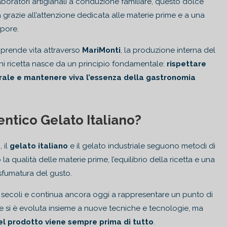
 laboratori artigianali a conduzione familiare, questo dolce
grazie all’attenzione dedicata alle materie prime e a una
apore.
 prende vita attraverso
MariMonti
, la produzione interna del
ni ricetta nasce da un principio fondamentale:
rispettare
urale e mantenere viva l’essenza della gastronomia
ntico Gelato Italiano?
 il
gelato italiano
e il gelato industriale seguono metodi di
la qualità delle materie prime, l’equilibrio della ricetta e una
sfumatura del gusto.
ei secoli e continua ancora oggi a rappresentare un punto di
one si è evoluta insieme a nuove tecniche e tecnologie, ma
del prodotto viene sempre prima di tutto
.