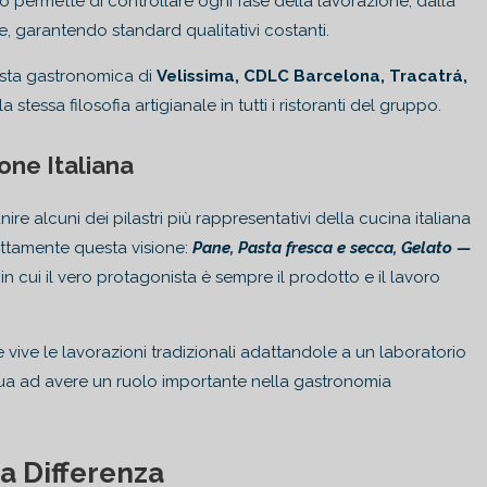
o permette di controllare ogni fase della lavorazione, dalla
ale, garantendo standard qualitativi costanti.
osta gastronomica di
Velissima, CDLC Barcelona, Tracatrá,
 stessa filosofia artigianale in tutti i ristoranti del gruppo.
one Italiana
nire alcuni dei pilastri più rappresentativi della cucina italiana
ettamente questa visione:
Pane, Pasta fresca e secca, Gelato —
 in cui il vero protagonista è sempre il prodotto e il lavoro
 vive le lavorazioni tradizionali adattandole a un laboratorio
ua ad avere un ruolo importante nella gastronomia
la Differenza