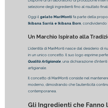
Disporre di un laboratorio di produzione intern
selezione degli ingredienti fino al risultato fin
Oggi il
gelato MariMonti
fa parte della prop
Ikibana Sarrià e Ikibana Born
, condividendo la
Un Marchio Ispirato alla Tradizi
L’identità di MariMonti nasce dal desiderio di riu
in un unico concetto. Il suo logo esprime perf
Qualità Artigianale
, una dichiarazione d’intenti
artigianale.
Il concetto di MariMonti consiste nel mantenere
moderno, dimostrando che l’autenticità contin
contemporanea.
Gli Ingredienti che Fanno 