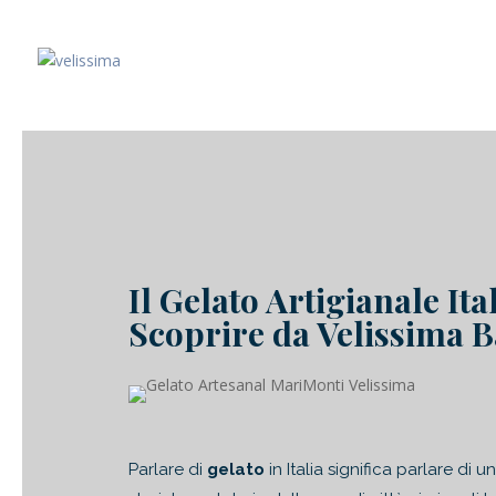
Il Gelato Artigianale Italiano da Ve
Il Gelato Artigianale It
da
David Mas
|
Lug 26, 2026
|
Barcelona
,
Velissima
Scoprire da Velissima 
Parlare di
gelato
in Italia significa parlare di