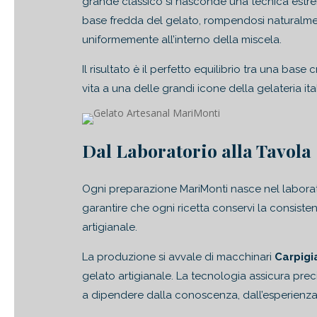
grande classico si nasconde una tecnica estre
base fredda del gelato, rompendosi naturalmente
uniformemente all’interno della miscela.
Il risultato è il perfetto equilibrio tra una b
vita a una delle grandi icone della gelateria ita
Dal Laboratorio alla Tavola
Ogni preparazione MariMonti nasce nel laborat
garantire che ogni ricetta conservi la consiste
artigianale.
La produzione si avvale di macchinari
Carpigi
gelato artigianale. La tecnologia assicura preci
a dipendere dalla conoscenza, dall’esperienza e