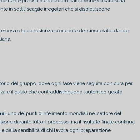
mamente precisa: il cioccolato caldo viene versato sulla
 in sottili scaglie irregolari che si distribuiscono
ase cremosa e la consistenza croccante del cioccolato, dando
liana.
orio del gruppo, dove ogni fase viene seguita con cura per
nza e il gusto che contraddistinguono l’autentico gelato
ani
, uno dei punti di riferimento mondiali nel settore del
sione durante tutto il processo, ma il risultato finale continua
 dalla sensibilità di chi lavora ogni preparazione.