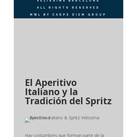
VELISSIMA BARCELONA
ALL RIGHTS RESERVED
MWL BY CARPE DIEM GROUP
El Aperitivo Italiano y el Spritz | Velissima
Barcelona
por
David Mas
|
Jul 11, 2026
|
Barcelona
,
Velissima
El Aperitivo
Italiano y la
Tradición del Spritz
Hay costumbres que forman parte de la