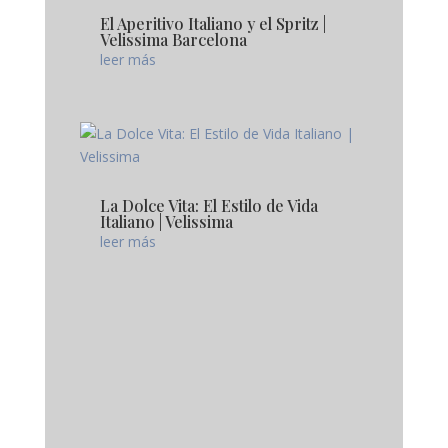
El Aperitivo Italiano y el Spritz |
Velissima Barcelona
leer más
La Dolce Vita: El Estilo de Vida
Italiano | Velissima
leer más