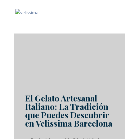
El Gelato Artesanal Italiano en Velissima
Barcelona | MariMonti
por
David Mas
|
Jul 26, 2026
|
Barcelona
,
Velissima
El Gelato Artesanal
Italiano: La Tradición
que Puedes Descubrir
en Velissima Barcelona