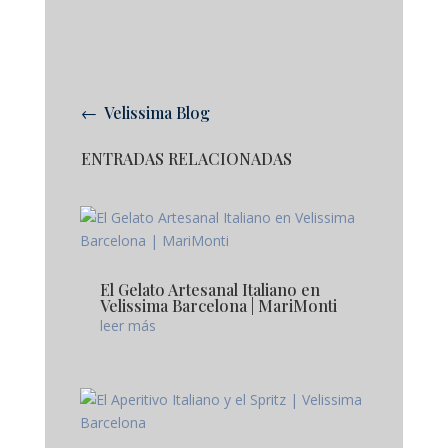
← Velissima Blog
ENTRADAS RELACIONADAS
El Gelato Artesanal Italiano en
Velissima Barcelona | MariMonti
leer más