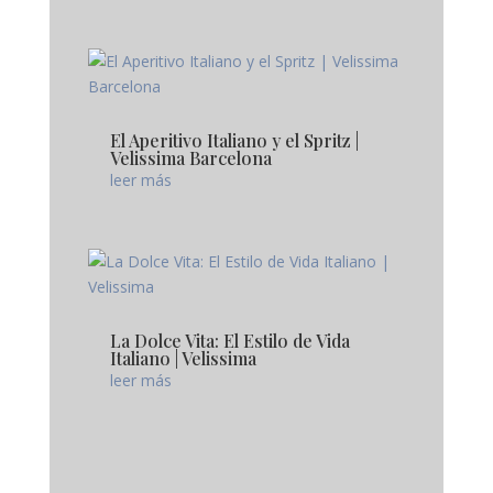
El Aperitivo Italiano y el Spritz |
Velissima Barcelona
leer más
La Dolce Vita: El Estilo de Vida
Italiano | Velissima
leer más